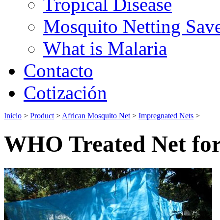
Tropical Disease
Mosquito Netting Sav
What is Malaria
Contacto
Cotización
Inicio
>
Product
>
African Mosquito Net
>
Impregnated Nets
>
WHO Treated Net for